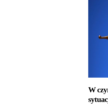
W czy
sytuac