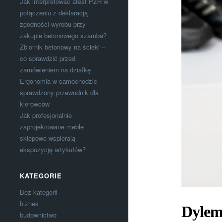
Jak interpretować atest PZH w
połączeniu z deklaracją
zgodności wyrobu przy
zakupie betonowego szamba?
Zbiornik betonowy na ścieki –
co sprawdzić przed
zamówieniem na działkę
Ergonomia w samochodzie –
sprawdzony przewodnik dla
kierowców
Jak profesjonalnie
zaprojektowane meble
sklepowe wspierają
ekspozycję artykułów?
KATEGORIE
Bez kategorii
biznes
Dylema
budownictwo