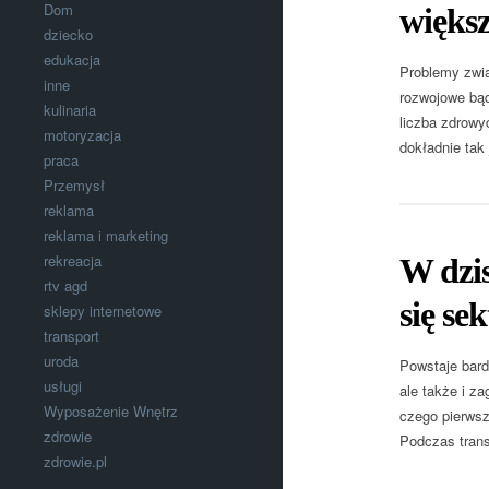
Dom
większą
dziecko
edukacja
Problemy zwią
inne
rozwojowe bąd
kulinaria
liczba zdrowy
motoryzacja
dokładnie tak
praca
Przemysł
reklama
reklama i marketing
rekreacja
W dzis
rtv agd
się se
sklepy internetowe
transport
uroda
Powstaje bard
usługi
ale także i z
Wyposażenie Wnętrz
czego pierwsz
zdrowie
Podczas trans
zdrowie.pl