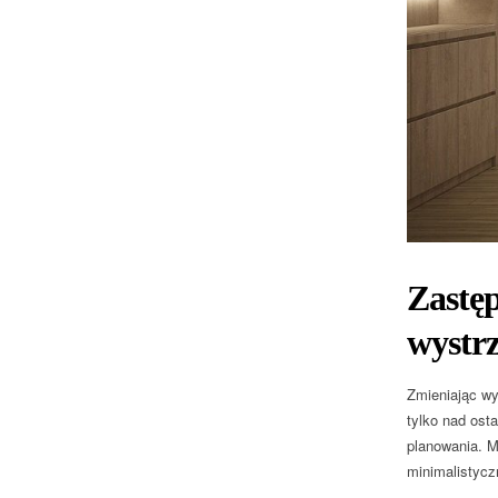
Zastęp
wystr
Zmieniając wy
tylko nad ost
planowania. M
minimalistycz