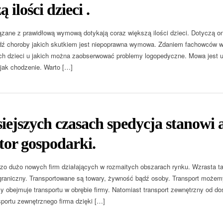
 ilości dzieci .
zane z prawidłową wymową dotykają coraz większą ilości dzieci. Dotyczą one
ź choroby jakich skutkiem jest niepoprawna wymowa. Zdaniem fachowców w 
ch dzieci u jakich można zaobserwować problemy logopedyczne. Mowa jest um
 jak chodzenie. Warto […]
iejszych czasach spedycja stanowi 
ktor gospodarki.
zo dużo nowych firm działających w rozmaitych obszarach rynku. Wzrasta ta
agraniczny. Transportowane są towary, żywność bądź osoby. Transport możemy
y obejmuje transportu w obrębie firmy. Natomiast transport zewnętrzny od
portu zewnętrznego firma dzięki […]