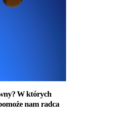
wny? W których
a pomoże nam radca