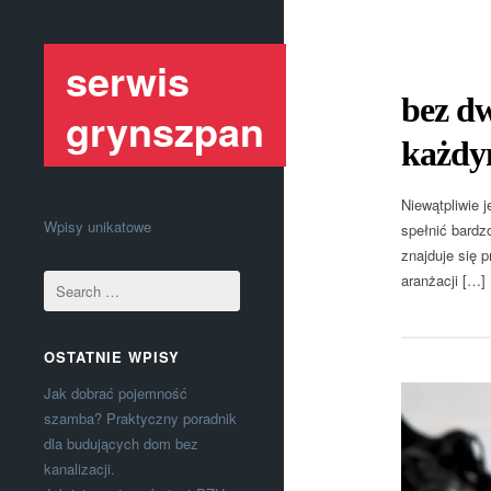
serwis
bez dw
grynszpan
każdym
Niewątpliwie 
Wpisy unikatowe
spełnić bardz
znajduje się 
aranżacji […]
OSTATNIE WPISY
Jak dobrać pojemność
szamba? Praktyczny poradnik
dla budujących dom bez
kanalizacji.