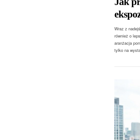
Jak pr
ekspo
Wraz z nadejś
również o lep
aranżacja pom
tylko na wyst