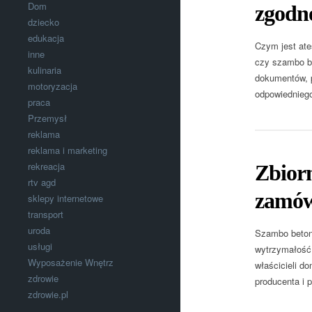
Dom
zgodn
dziecko
edukacja
Czym jest ate
inne
czy szambo be
kulinaria
dokumentów, p
motoryzacja
odpowiedniego
praca
Przemysł
reklama
reklama i marketing
rekreacja
Zbiorn
rtv agd
zamów
sklepy internetowe
transport
uroda
Szambo betono
usługi
wytrzymałość 
Wyposażenie Wnętrz
właścicieli d
zdrowie
producenta i 
zdrowie.pl