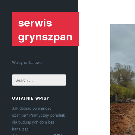
serwis
grynszpan
Wpisy unikatowe
OSTATNIE WPISY
Jak dobrać pojemność
szamba? Praktyczny poradnik
dla budujących dom bez
kanalizacji.