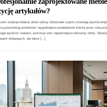
ofesjonalnie zaprojektowane meble
zycję artykułów?
ciem kolejnej kolekcji ubrań salony odzieżowe często zmieniają wystrój wnętr
szą prezentację produktów i wygodniejsze prowadzenie klienta przez całą p
aga wyróżnić nowości, promocje oraz najważniejsze elementy oferty. Ubrania
awach sklepowych, ale także […]