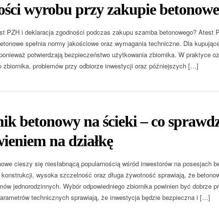
ości wyrobu przy zakupie betonow
st PZH i deklaracja zgodności podczas zakupu szamba betonowego? Atest P
tonowe spełnia normy jakościowe oraz wymagania techniczne. Dla kupujące
onieważ potwierdzają bezpieczeństwo użytkowania zbiornika. W praktyce o
 zbiornika, problemów przy odbiorze inwestycji oraz późniejszych […]
ik betonowy na ścieki – co sprawdz
ieniem na działkę
we cieszy się niesłabnącą popularnością wśród inwestorów na posesjach bez
konstrukcji, wysoka szczelność oraz długa żywotność sprawiają, że betonowe
omów jednorodzinnych. Wybór odpowiedniego zbiornika powinien być dobrze 
parametrów technicznych sprawiają, że inwestycja będzie bezpieczna i […]