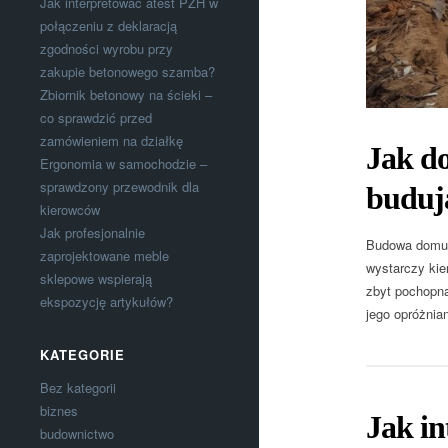
Jak interpretować atest PZH w
połączeniu z deklaracją
zgodności wyrobu przy
zakupie betonowego szamba?
Zbiornik betonowy na ścieki –
co sprawdzić przed
zamówieniem na działkę
Jak d
Ergonomia w samochodzie –
sprawdzony przewodnik dla
budują
kierowców
Jak profesjonalnie
Budowa domu z
zaprojektowane meble
wystarczy kie
sklepowe wspierają
zbyt pochopna
ekspozycję artykułów?
jego opróżnia
KATEGORIE
Bez kategorii
biznes
Jak in
budownictwo