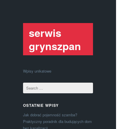
serwis
grynszpan
Wpisy unikatowe
OSTATNIE WPISY
Jak dobrać pojemność szamba?
Praktyczny poradnik dla budujących dom
bez kanalizacji.