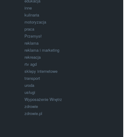
edukacja
inne
kulinaria
motoryzacja
praca
Przemysł
reklama
reklama i marketing
rekreacja
rtv agd
sklepy internetowe
transport
uroda
usługi
Wyposażenie Wnętrz
zdrowie
zdrowie.pl