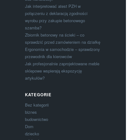
Jak interpretować atest PZH w
połączeniu z deklaracją zgodności
wyrobu przy zakupie betonowego
szamba?
Zbiornik betonowy na ścieki – co
sprawdzić przed zamówieniem na działkę
Ergonomia w samochodzie – sprawdzony
przewodnik dla kierowców
Jak profesjonalnie zaprojektowane meble
sklepowe wspierają ekspozycję
artykułów?
KATEGORIE
Bez kategorii
biznes
budownictwo
Dom
dziecko